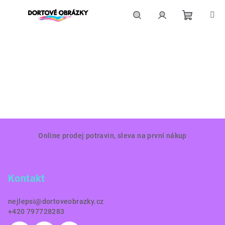
Přejít
na
obsah
Nákupní
Hledat
Přihlášení
košík
Z
Online prodej potravin, sleva na první nákup
á
p
a
Kontakt
t
í
nejlepsi
@
dortoveobrazky.cz
+420 797728283