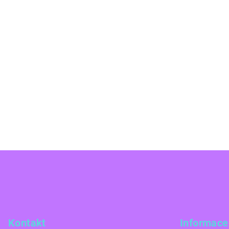
Z
á
p
a
Kontakt
Informace