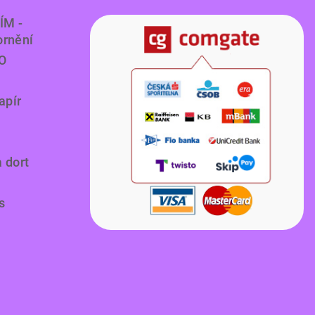
ÍM -
ornění
O
apír
a dort
s