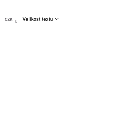
Přejít
na
obsah
Velikost textu
CZK