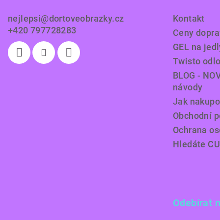
t
nejlepsi
@
dortoveobrazky.cz
Kontakt
í
+420 797728283
Ceny doprav
GEL na jedl
Twisto odl
BLOG - NOV
návody
Jak nakupo
Obchodní 
Ochrana os
Hledáte C
Odebírat 