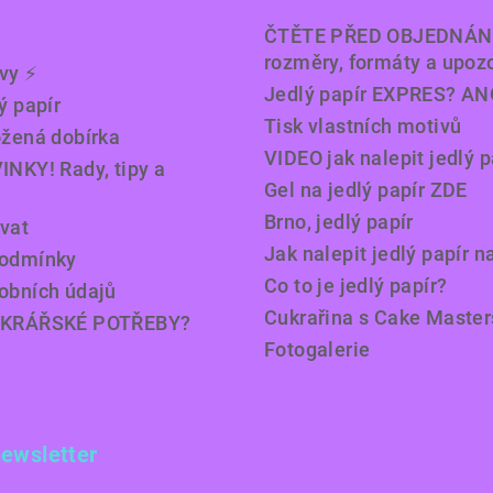
ČTĚTE PŘED OBJEDNÁN
rozměry, formáty a upoz
y ⚡️
Jedlý papír EXPRES? AN
ý papír
Tisk vlastních motivů
ožená dobírka
VIDEO jak nalepit jedlý p
INKY! Rady, tipy a
Gel na jedlý papír ZDE
Brno, jedlý papír
vat
Jak nalepit jedlý papír n
podmínky
Co to je jedlý papír?
obních údajů
Cukrařina s Cake Master
UKRÁŘSKÉ POTŘEBY?
Fotogalerie
newsletter