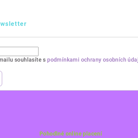
wsletter
mailu souhlasíte s
podmínkami ochrany osobních úda
Pohodlné online placení