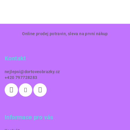
Z
Online prodej potravin, sleva na první nákup
á
p
a
Kontakt
t
í
nejlepsi
@
dortoveobrazky.cz
+420 797728283
Informace pro vás