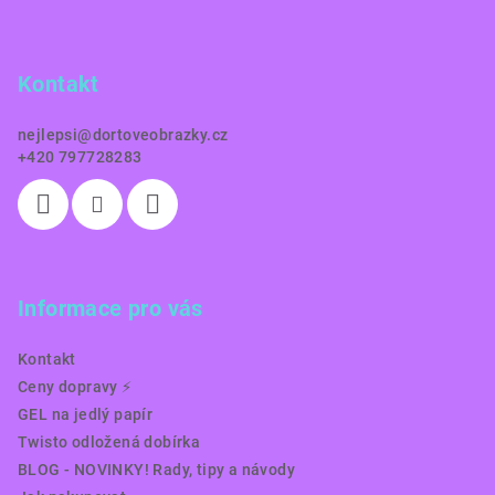
p
a
Kontakt
t
í
nejlepsi
@
dortoveobrazky.cz
+420 797728283
Informace pro vás
Kontakt
Ceny dopravy ⚡️
GEL na jedlý papír
Twisto odložená dobírka
BLOG - NOVINKY! Rady, tipy a návody