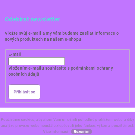
Odebírat newsletter
Vložte svůj e-mail a my vám budeme zasílat informace o
nových produktech na našem e-shopu.
E-mail
Vložením e-mailu souhlasíte s
podmínkami ochrany
osobních údajů
Přihlásit se
Copyright 2026
Dortové obrázky CZ
. Všechna práva
vyhrazena.
Používáme cookies, abychom Vám umožnili pohodlné prohlížení webu a díky
analýze provozu webu neustále zlepšovali jeho funkce, výkon a použitelnost.
Vytvořil Shoptet Premium
Více informací
Rozumím