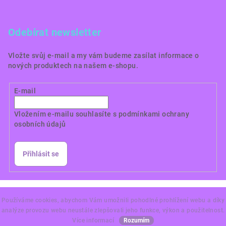
Odebírat newsletter
Vložte svůj e-mail a my vám budeme zasílat informace o
nových produktech na našem e-shopu.
E-mail
Vložením e-mailu souhlasíte s
podmínkami ochrany
osobních údajů
Přihlásit se
Copyright 2026
Dortové obrázky CZ
. Všechna práva
vyhrazena.
Používáme cookies, abychom Vám umožnili pohodlné prohlížení webu a díky
analýze provozu webu neustále zlepšovali jeho funkce, výkon a použitelnost.
Vytvořil Shoptet Premium
Více informací
Rozumím