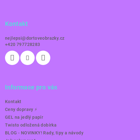
p
a
Kontakt
t
í
nejlepsi
@
dortoveobrazky.cz
+420 797728283
Informace pro vás
Kontakt
Ceny dopravy ⚡️
GEL na jedlý papír
Twisto odložená dobírka
BLOG - NOVINKY! Rady, tipy a návody