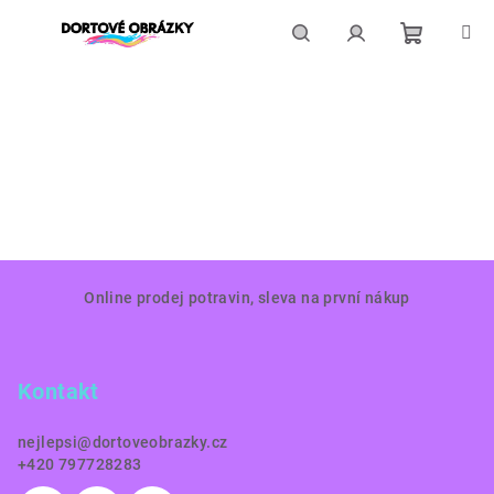
Přejít
na
obsah
Nákupní
Hledat
Přihlášení
košík
Z
Online prodej potravin, sleva na první nákup
á
p
a
Kontakt
t
í
nejlepsi
@
dortoveobrazky.cz
+420 797728283