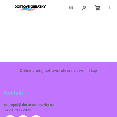
Přejít
na
obsah
Nákupní
Hledat
Přihlášení
košík
Z
Online prodej potravin, sleva na první nákup
á
p
a
Kontakt
t
í
nejlepsi
@
dortoveobrazky.cz
+420 797728283