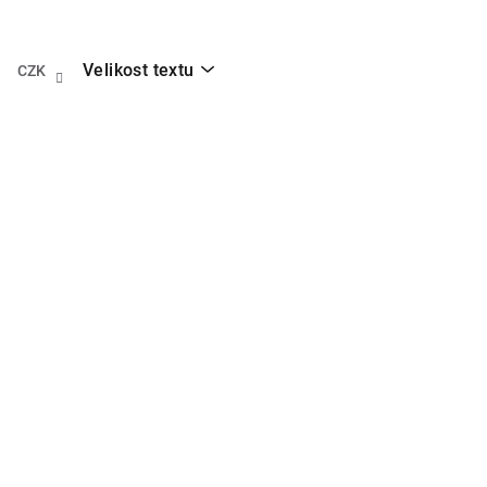
Přejít
na
obsah
Velikost textu
CZK