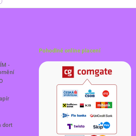
Pohodlné online placení
ÍM -
ornění
O
apír
a dort