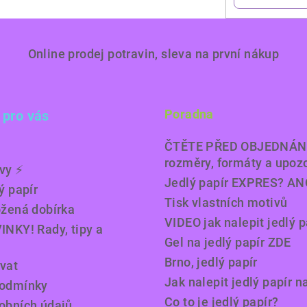
Online prodej potravin, sleva na první nákup
Poradna
 pro vás
ČTĚTE PŘED OBJEDNÁN
rozměry, formáty a upoz
y ⚡️
Jedlý papír EXPRES? AN
ý papír
Tisk vlastních motivů
ožená dobírka
VIDEO jak nalepit jedlý p
INKY! Rady, tipy a
Gel na jedlý papír ZDE
Brno, jedlý papír
vat
Jak nalepit jedlý papír n
podmínky
Co to je jedlý papír?
obních údajů