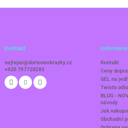
Z
á
p
a
Kontakt
Informace
t
nejlepsi
@
dortoveobrazky.cz
Kontakt
í
+420 797728283
Ceny doprav
GEL na jedl
Twisto odl
BLOG - NOV
návody
Jak nakupo
Obchodní 
Ochrana os