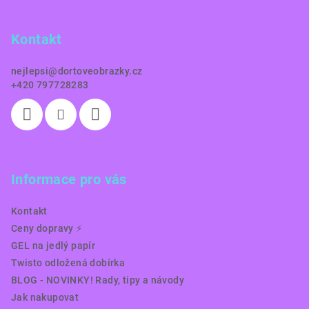
p
a
Kontakt
t
í
nejlepsi
@
dortoveobrazky.cz
+420 797728283
Informace pro vás
Kontakt
Ceny dopravy ⚡️
GEL na jedlý papír
Twisto odložená dobírka
BLOG - NOVINKY! Rady, tipy a návody
Jak nakupovat