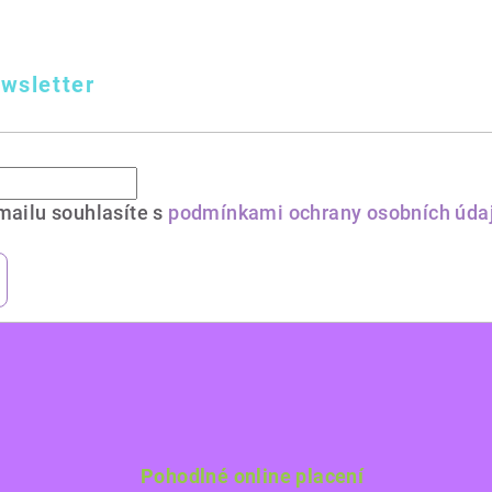
wsletter
mailu souhlasíte s
podmínkami ochrany osobních úda
Pohodlné online placení