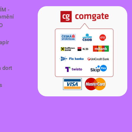
ÍM -
ornění
O
apír
a dort
s