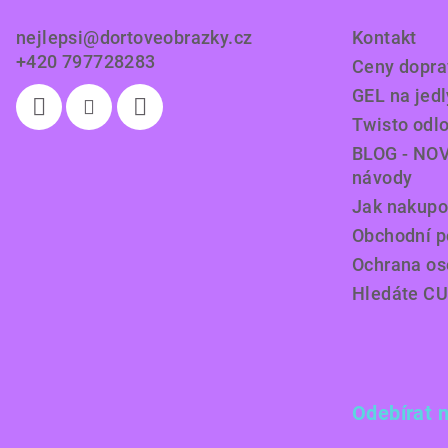
t
nejlepsi
@
dortoveobrazky.cz
Kontakt
í
+420 797728283
Ceny doprav
GEL na jedl
Twisto odl
BLOG - NOV
návody
Jak nakupo
Obchodní 
Ochrana os
Hledáte C
Odebírat 