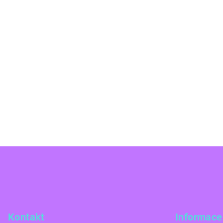
Z
á
p
a
Kontakt
Informace