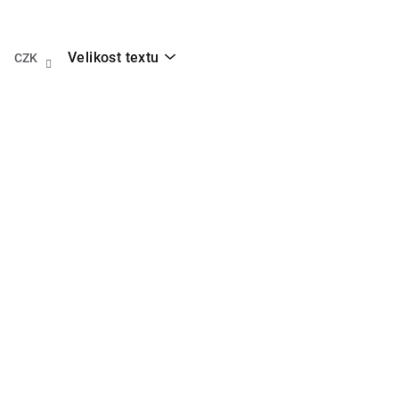
Přejít
na
obsah
Velikost textu
CZK