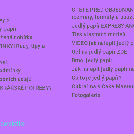
ČTĚTE PŘED OBJEDNÁN
rozměry, formáty a upoz
y ⚡️
Jedlý papír EXPRES? AN
ý papír
Tisk vlastních motivů
ožená dobírka
VIDEO jak nalepit jedlý p
INKY! Rady, tipy a
Gel na jedlý papír ZDE
Brno, jedlý papír
vat
Jak nalepit jedlý papír n
podmínky
Co to je jedlý papír?
obních údajů
Cukrařina s Cake Master
UKRÁŘSKÉ POTŘEBY?
Fotogalerie
newsletter