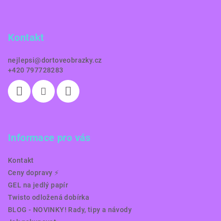
p
a
Kontakt
t
í
nejlepsi
@
dortoveobrazky.cz
+420 797728283
Informace pro vás
Kontakt
Ceny dopravy ⚡️
GEL na jedlý papír
Twisto odložená dobírka
BLOG - NOVINKY! Rady, tipy a návody