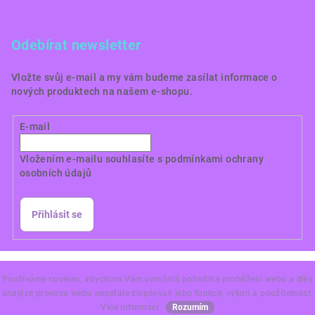
Odebírat newsletter
Vložte svůj e-mail a my vám budeme zasílat informace o
nových produktech na našem e-shopu.
E-mail
Vložením e-mailu souhlasíte s
podmínkami ochrany
osobních údajů
Přihlásit se
Copyright 2026
Dortové obrázky CZ
. Všechna práva
vyhrazena.
Používáme cookies, abychom Vám umožnili pohodlné prohlížení webu a díky
analýze provozu webu neustále zlepšovali jeho funkce, výkon a použitelnost.
Vytvořil Shoptet Premium
Více informací
Rozumím