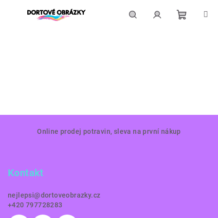
Přejít
na
obsah
Nákupní
Hledat
Přihlášení
košík
Z
Online prodej potravin, sleva na první nákup
á
p
a
Kontakt
t
í
nejlepsi
@
dortoveobrazky.cz
+420 797728283