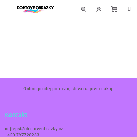
Přejít
na
obsah
Nákupní
Hledat
Přihlášení
košík
Z
Online prodej potravin, sleva na první nákup
á
p
a
Kontakt
t
í
nejlepsi
@
dortoveobrazky.cz
+420 797728283