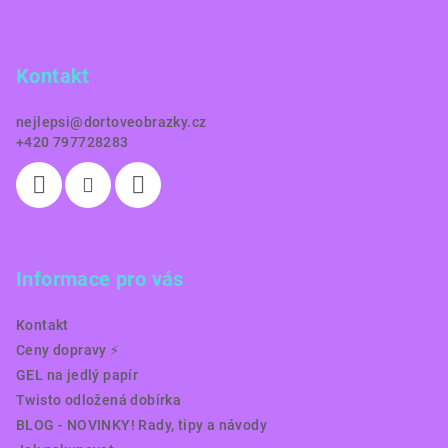
p
a
Kontakt
t
í
nejlepsi
@
dortoveobrazky.cz
+420 797728283
Informace pro vás
Kontakt
Ceny dopravy ⚡️
GEL na jedlý papír
Twisto odložená dobírka
BLOG - NOVINKY! Rady, tipy a návody