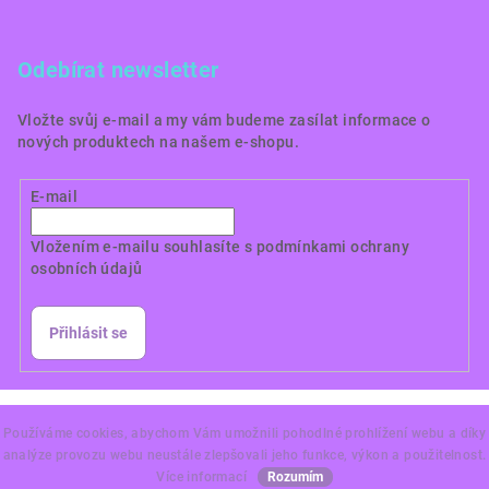
Odebírat newsletter
Vložte svůj e-mail a my vám budeme zasílat informace o
nových produktech na našem e-shopu.
E-mail
Vložením e-mailu souhlasíte s
podmínkami ochrany
osobních údajů
Přihlásit se
Copyright 2026
Dortové obrázky CZ
. Všechna práva
vyhrazena.
Používáme cookies, abychom Vám umožnili pohodlné prohlížení webu a díky
analýze provozu webu neustále zlepšovali jeho funkce, výkon a použitelnost.
Vytvořil Shoptet Premium
Více informací
Rozumím