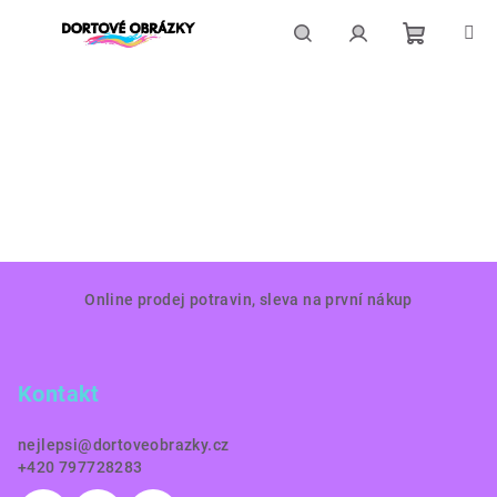
Přejít
na
obsah
Nákupní
Hledat
Přihlášení
košík
Z
Online prodej potravin, sleva na první nákup
á
p
a
Kontakt
t
í
nejlepsi
@
dortoveobrazky.cz
+420 797728283