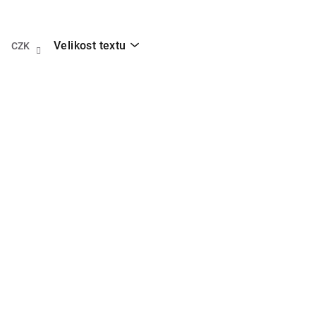
Přejít
na
obsah
Velikost textu
CZK