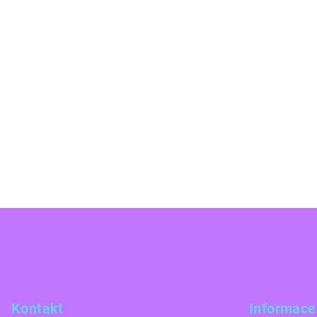
Z
á
p
a
Kontakt
Informace