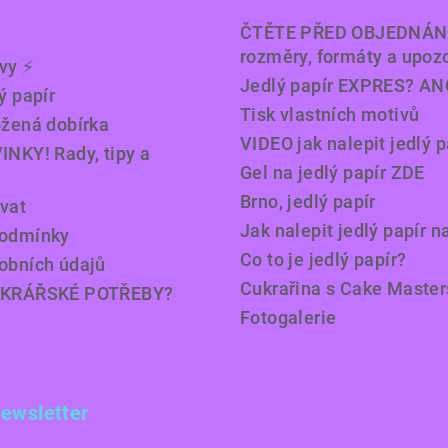
ČTĚTE PŘED OBJEDNÁN
rozměry, formáty a upoz
y ⚡️
Jedlý papír EXPRES? AN
ý papír
Tisk vlastních motivů
ožená dobírka
VIDEO jak nalepit jedlý p
INKY! Rady, tipy a
Gel na jedlý papír ZDE
Brno, jedlý papír
vat
Jak nalepit jedlý papír n
podmínky
Co to je jedlý papír?
obních údajů
Cukrařina s Cake Master
UKRÁŘSKÉ POTŘEBY?
Fotogalerie
newsletter