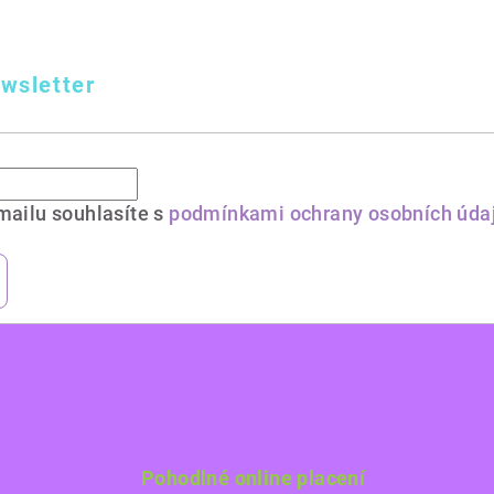
wsletter
mailu souhlasíte s
podmínkami ochrany osobních úda
Pohodlné online placení