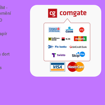
ÍM -
ornění
O
apír
a dort
s