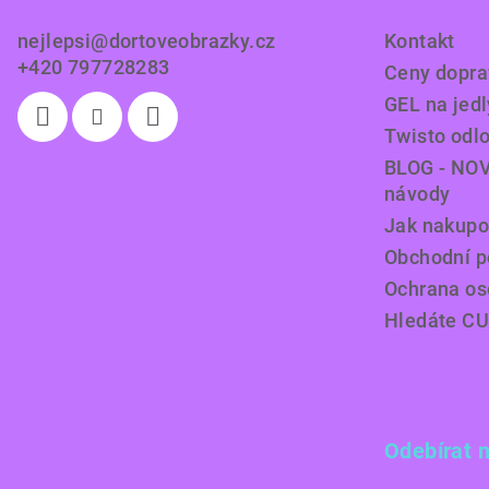
t
nejlepsi
@
dortoveobrazky.cz
Kontakt
í
+420 797728283
Ceny doprav
GEL na jedl
Twisto odl
BLOG - NOV
návody
Jak nakupo
Obchodní 
Ochrana os
Hledáte C
Odebírat 