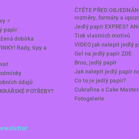
ČTĚTE PŘED OBJEDNÁN
rozměry, formáty a upoz
y ⚡️
Jedlý papír EXPRES? AN
ý papír
Tisk vlastních motivů
ožená dobírka
VIDEO jak nalepit jedlý p
INKY! Rady, tipy a
Gel na jedlý papír ZDE
Brno, jedlý papír
vat
Jak nalepit jedlý papír n
podmínky
Co to je jedlý papír?
obních údajů
Cukrařina s Cake Master
UKRÁŘSKÉ POTŘEBY?
Fotogalerie
newsletter