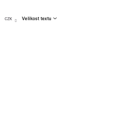
Přejít
na
obsah
Velikost textu
CZK