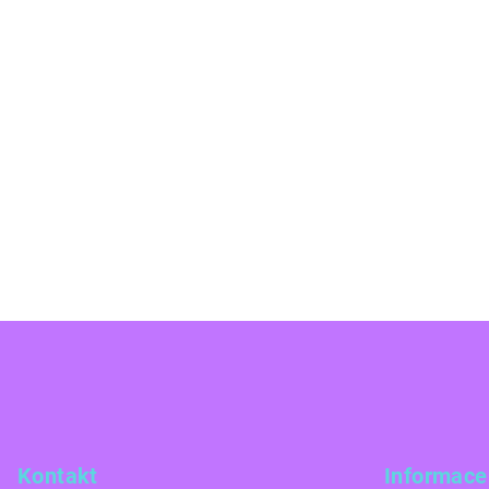
Z
á
p
a
Kontakt
Informace