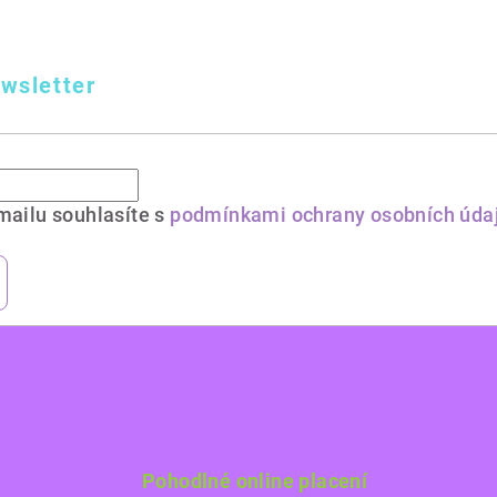
wsletter
mailu souhlasíte s
podmínkami ochrany osobních úda
Pohodlné online placení