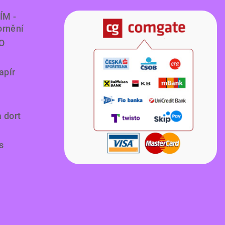
ÍM -
ornění
O
apír
a dort
s