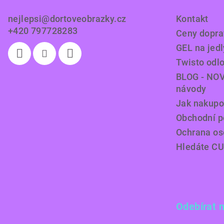
t
nejlepsi
@
dortoveobrazky.cz
Kontakt
í
+420 797728283
Ceny doprav
GEL na jedl
Twisto odl
BLOG - NOV
návody
Jak nakupo
Obchodní 
Ochrana os
Hledáte C
Odebírat 