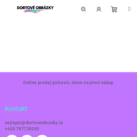
Přejít
na
obsah
Nákupní
Hledat
Přihlášení
košík
Z
Online prodej potravin, sleva na první nákup
á
p
a
Kontakt
t
í
nejlepsi
@
dortoveobrazky.cz
+420 797728283