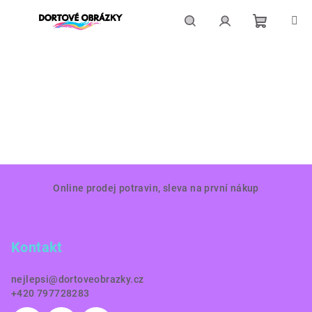
Přejít
na
obsah
Nákupní
Hledat
Přihlášení
košík
Z
Online prodej potravin, sleva na první nákup
á
p
a
Kontakt
t
í
nejlepsi
@
dortoveobrazky.cz
+420 797728283