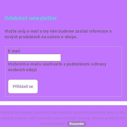
Odebírat newsletter
Vložte svůj e-mail a my vám budeme zasílat informace o
nových produktech na našem e-shopu.
E-mail
Vložením e-mailu souhlasíte s
podmínkami ochrany
osobních údajů
Přihlásit se
Copyright 2026
Dortové obrázky CZ
. Všechna práva
vyhrazena.
Používáme cookies, abychom Vám umožnili pohodlné prohlížení webu a díky
analýze provozu webu neustále zlepšovali jeho funkce, výkon a použitelnost.
Vytvořil Shoptet Premium
Více informací
Rozumím