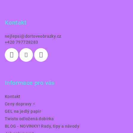
p
a
Kontakt
t
í
nejlepsi
@
dortoveobrazky.cz
+420 797728283
Informace pro vás
Kontakt
Ceny dopravy ⚡️
GEL na jedlý papír
Twisto odložená dobírka
BLOG - NOVINKY! Rady, tipy a návody