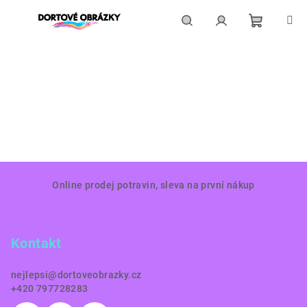
Přejít
na
obsah
Nákupní
Hledat
Přihlášení
košík
Z
Online prodej potravin, sleva na první nákup
á
p
a
Kontakt
t
í
nejlepsi
@
dortoveobrazky.cz
+420 797728283