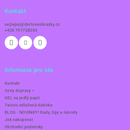
a
Kontakt
t
í
nejlepsi
@
dortoveobrazky.cz
+420 797728283
Informace pro vás
Kontakt
Ceny dopravy ⚡️
GEL na jedlý papír
Twisto odložená dobírka
BLOG - NOVINKY! Rady, tipy a návody
Jak nakupovat
Obchodní podmínky