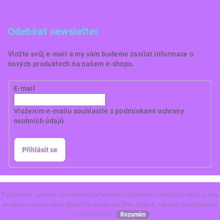
Odebírat newsletter
Vložte svůj e-mail a my vám budeme zasílat informace o
nových produktech na našem e-shopu.
E-mail
Vložením e-mailu souhlasíte s
podmínkami ochrany
osobních údajů
Přihlásit se
Copyright 2026
Dortové obrázky CZ
. Všechna práva
vyhrazena.
Používáme cookies, abychom Vám umožnili pohodlné prohlížení webu a díky
analýze provozu webu neustále zlepšovali jeho funkce, výkon a použitelnost.
Vytvořil Shoptet Premium
Více informací
Rozumím