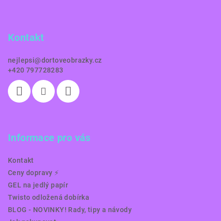
p
a
Kontakt
t
í
nejlepsi
@
dortoveobrazky.cz
+420 797728283
Informace pro vás
Kontakt
Ceny dopravy ⚡️
GEL na jedlý papír
Twisto odložená dobírka
BLOG - NOVINKY! Rady, tipy a návody