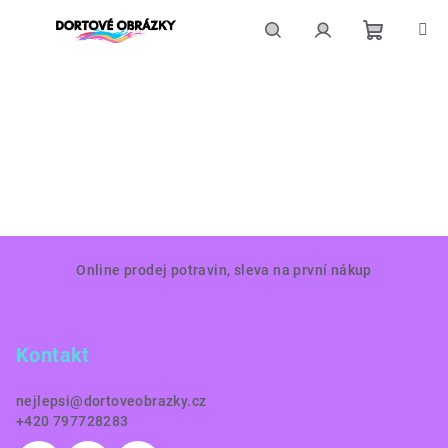
Přejít
na
obsah
Nákupní
Hledat
Přihlášení
košík
Z
Online prodej potravin, sleva na první nákup
á
p
a
Kontakt
t
í
nejlepsi
@
dortoveobrazky.cz
+420 797728283