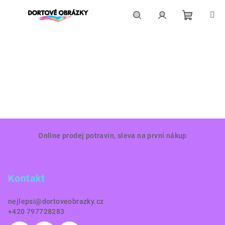
Přejít
na
obsah
Nákupní
Hledat
Přihlášení
košík
Z
Online prodej potravin, sleva na první nákup
á
p
a
Kontakt
t
í
nejlepsi
@
dortoveobrazky.cz
+420 797728283