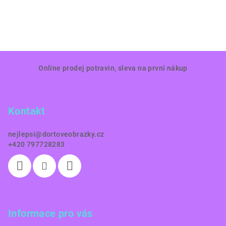
Z
Online prodej potravin, sleva na první nákup
á
p
a
Kontakt
t
í
nejlepsi
@
dortoveobrazky.cz
+420 797728283
Informace pro vás