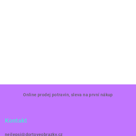
Z
Online prodej potravin, sleva na první nákup
á
p
a
Kontakt
t
í
nejlepsi
@
dortoveobrazky.cz