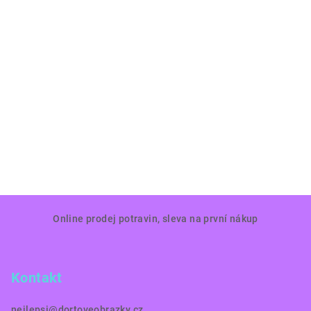
Z
Online prodej potravin, sleva na první nákup
á
p
a
Kontakt
t
í
nejlepsi
@
dortoveobrazky.cz