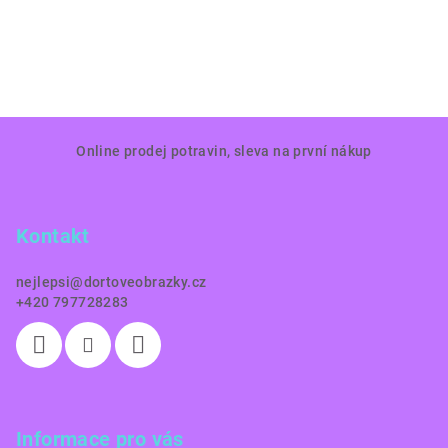
Z
Online prodej potravin, sleva na první nákup
á
p
a
Kontakt
t
í
nejlepsi
@
dortoveobrazky.cz
+420 797728283
Informace pro vás