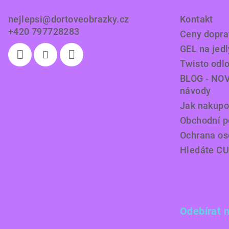
t
nejlepsi
@
dortoveobrazky.cz
Kontakt
í
+420 797728283
Ceny doprav
GEL na jedl
Twisto odl
BLOG - NOV
návody
Jak nakupo
Obchodní 
Ochrana os
Hledáte C
Odebírat 