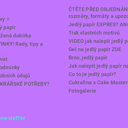
ČTĚTE PŘED OBJEDNÁN
rozměry, formáty a upoz
y ⚡️
Jedlý papír EXPRES? AN
ý papír
Tisk vlastních motivů
ožená dobírka
VIDEO jak nalepit jedlý p
INKY! Rady, tipy a
Gel na jedlý papír ZDE
Brno, jedlý papír
vat
Jak nalepit jedlý papír n
podmínky
Co to je jedlý papír?
obních údajů
Cukrařina s Cake Master
UKRÁŘSKÉ POTŘEBY?
Fotogalerie
newsletter