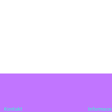
Z
á
p
a
Kontakt
Informace