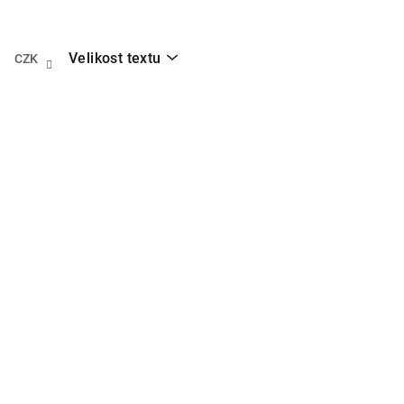
Přejít
na
obsah
Velikost textu
CZK