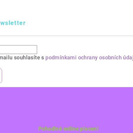
wsletter
mailu souhlasíte s
podmínkami ochrany osobních úda
Pohodlné online placení