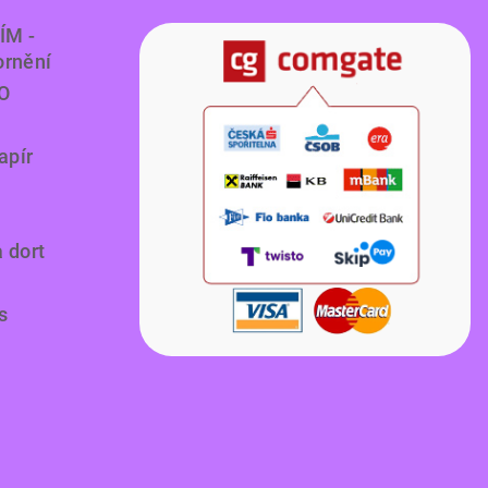
ÍM -
ornění
O
apír
a dort
s