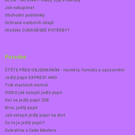
BLOG - NOVINKY! Rady, tipy a návody
Jak nakupovat
Obchodní podmínky
Ochrana osobních údajů
Hledáte CUKRÁŘSKÉ POTŘEBY?
Poradna
ČTĚTE PŘED OBJEDNÁNÍM - rozměry, formáty a upozornění
Jedlý papír EXPRES? ANO
Tisk vlastních motivů
VIDEO jak nalepit jedlý papír
Gel na jedlý papír ZDE
Brno, jedlý papír
Jak nalepit jedlý papír na dort
Co to je jedlý papír?
Cukrařina s Cake Masters