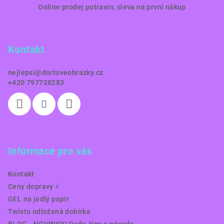
Online prodej potravin, sleva na první nákup
á
p
a
Kontakt
t
í
nejlepsi
@
dortoveobrazky.cz
+420 797728283
Informace pro vás
Kontakt
Ceny dopravy ⚡️
GEL na jedlý papír
Twisto odložená dobírka