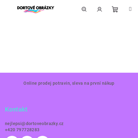
Přejít
na
obsah
Nákupní
Hledat
Přihlášení
košík
Z
Online prodej potravin, sleva na první nákup
á
p
a
Kontakt
t
í
nejlepsi
@
dortoveobrazky.cz
+420 797728283