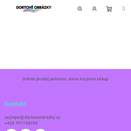
Přejít
na
obsah
Nákupní
Hledat
Přihlášení
košík
Z
Online prodej potravin, sleva na první nákup
á
p
a
Kontakt
t
í
nejlepsi
@
dortoveobrazky.cz
+420 797728283