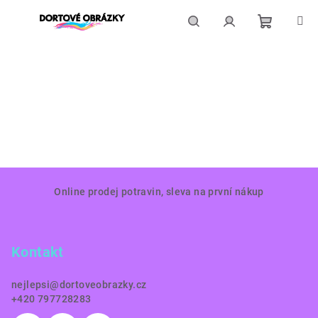
Přejít
na
obsah
Nákupní
Hledat
Přihlášení
košík
Z
Online prodej potravin, sleva na první nákup
á
p
a
Kontakt
t
í
nejlepsi
@
dortoveobrazky.cz
+420 797728283