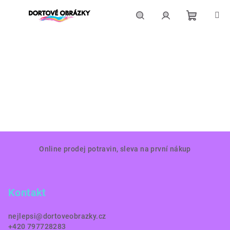
Přejít
na
obsah
Nákupní
Hledat
Přihlášení
košík
Z
Online prodej potravin, sleva na první nákup
á
p
a
Kontakt
t
í
nejlepsi
@
dortoveobrazky.cz
+420 797728283