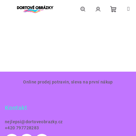
Přejít
na
obsah
Nákupní
Hledat
Přihlášení
košík
Z
Online prodej potravin, sleva na první nákup
á
p
a
Kontakt
t
í
nejlepsi
@
dortoveobrazky.cz
+420 797728283