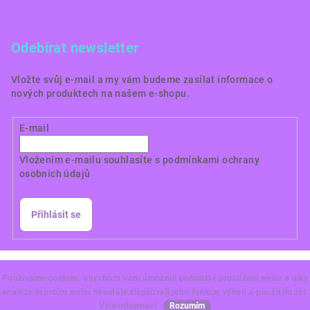
Odebírat newsletter
Vložte svůj e-mail a my vám budeme zasílat informace o
nových produktech na našem e-shopu.
E-mail
Vložením e-mailu souhlasíte s
podmínkami ochrany
osobních údajů
Přihlásit se
Copyright 2026
Dortové obrázky CZ
. Všechna práva
vyhrazena.
Používáme cookies, abychom Vám umožnili pohodlné prohlížení webu a díky
analýze provozu webu neustále zlepšovali jeho funkce, výkon a použitelnost.
Vytvořil Shoptet Premium
Více informací
Rozumím