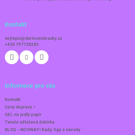
á
p
a
Kontakt
t
í
nejlepsi
@
dortoveobrazky.cz
+420 797728283
Informace pro vás
Kontakt
Ceny dopravy ⚡️
GEL na jedlý papír
Twisto odložená dobírka
BLOG - NOVINKY! Rady, tipy a návody