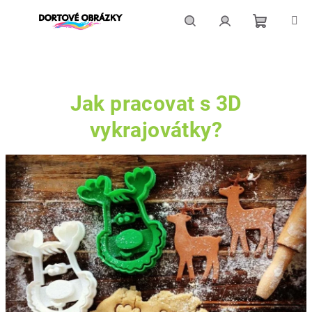
Přejít
na
obsah
Nákupní
Hledat
Přihlášení
košík
Jak pracovat s 3D
vykrajovátky?