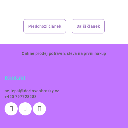
Předchozí článek
Další článek
Z
Online prodej potravin, sleva na první nákup
á
p
a
Kontakt
t
í
nejlepsi
@
dortoveobrazky.cz
+420 797728283