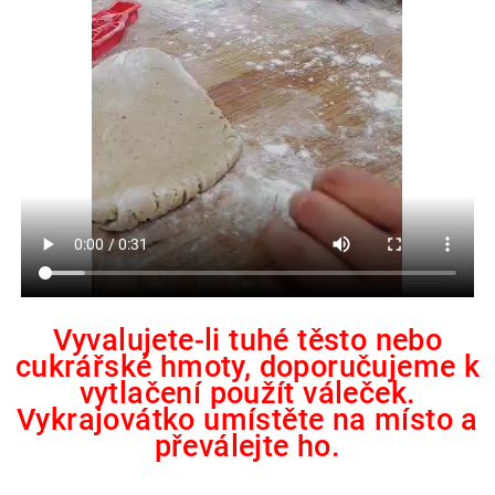
Vyvalujete-li tuhé těsto nebo
cukrářské hmoty, doporučujeme k
vytlačení použít váleček.
Vykrajovátko umístěte na místo a
převálejte ho.