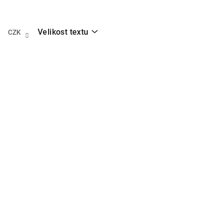
Přejít
na
obsah
Velikost textu
CZK