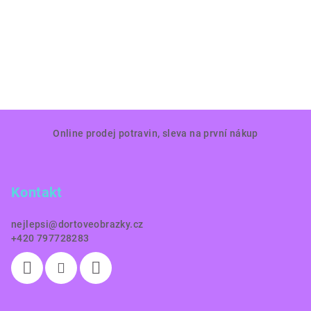
Z
Online prodej potravin, sleva na první nákup
á
p
a
Kontakt
t
í
nejlepsi
@
dortoveobrazky.cz
+420 797728283