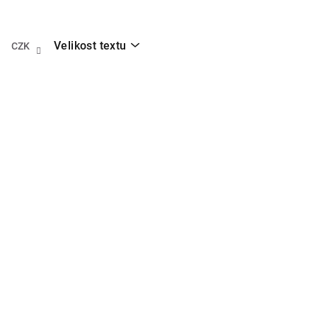
Přejít
na
obsah
Velikost textu
CZK