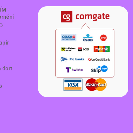
ÍM -
ornění
O
apír
a dort
s