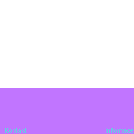
Z
á
p
a
Kontakt
Informace