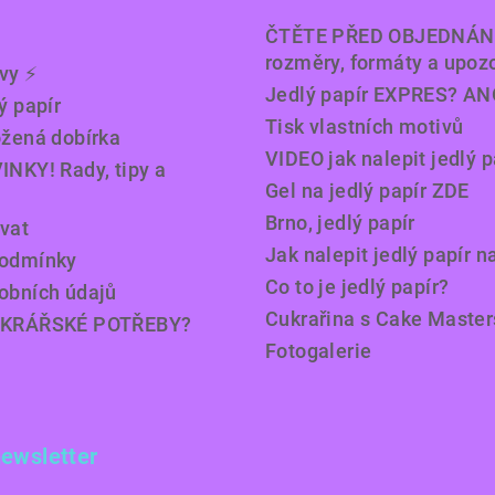
ČTĚTE PŘED OBJEDNÁN
rozměry, formáty a upoz
y ⚡️
Jedlý papír EXPRES? AN
ý papír
Tisk vlastních motivů
ožená dobírka
VIDEO jak nalepit jedlý p
INKY! Rady, tipy a
Gel na jedlý papír ZDE
Brno, jedlý papír
vat
Jak nalepit jedlý papír n
podmínky
Co to je jedlý papír?
obních údajů
Cukrařina s Cake Master
UKRÁŘSKÉ POTŘEBY?
Fotogalerie
newsletter