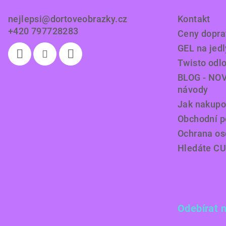
t
nejlepsi
@
dortoveobrazky.cz
Kontakt
í
+420 797728283
Ceny doprav
GEL na jedl
Twisto odl
BLOG - NOV
návody
Jak nakupo
Obchodní 
Ochrana os
Hledáte C
Odebírat 