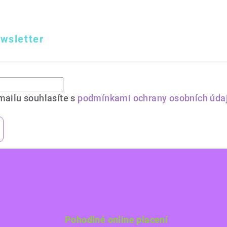
wsletter
mailu souhlasíte s
podmínkami ochrany osobních úda
Pohodlné online placení