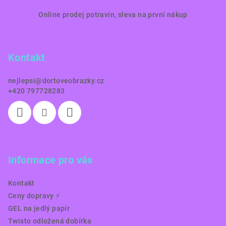
Z
Online prodej potravin, sleva na první nákup
á
p
a
Kontakt
t
í
nejlepsi
@
dortoveobrazky.cz
+420 797728283
Informace pro vás
Kontakt
Ceny dopravy ⚡️
GEL na jedlý papír
Twisto odložená dobírka