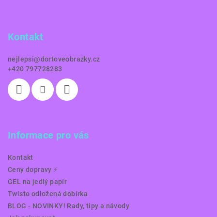
p
a
Kontakt
t
í
nejlepsi
@
dortoveobrazky.cz
+420 797728283
Informace pro vás
Kontakt
Ceny dopravy ⚡️
GEL na jedlý papír
Twisto odložená dobírka
BLOG - NOVINKY! Rady, tipy a návody