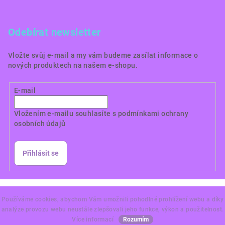
Odebírat newsletter
Vložte svůj e-mail a my vám budeme zasílat informace o
nových produktech na našem e-shopu.
E-mail
Vložením e-mailu souhlasíte s
podmínkami ochrany
osobních údajů
Přihlásit se
Copyright 2026
Dortové obrázky CZ
. Všechna práva
vyhrazena.
Používáme cookies, abychom Vám umožnili pohodlné prohlížení webu a díky
analýze provozu webu neustále zlepšovali jeho funkce, výkon a použitelnost.
Vytvořil Shoptet Premium
Více informací
Rozumím