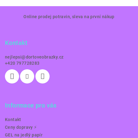
Z
Online prodej potravin, sleva na první nákup
á
p
a
Kontakt
t
í
nejlepsi
@
dortoveobrazky.cz
+420 797728283
Informace pro vás
Kontakt
Ceny dopravy ⚡️
GEL na jedlý papír