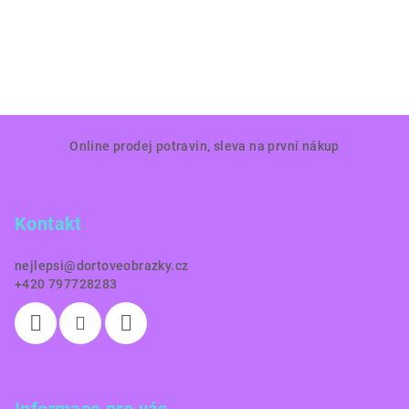
Z
Online prodej potravin, sleva na první nákup
á
p
a
Kontakt
t
í
nejlepsi
@
dortoveobrazky.cz
+420 797728283