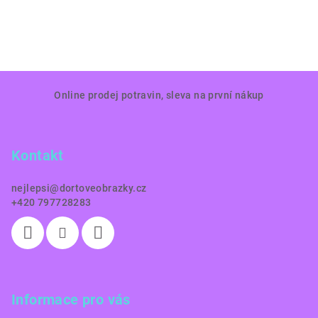
Z
Online prodej potravin, sleva na první nákup
á
p
a
Kontakt
t
í
nejlepsi
@
dortoveobrazky.cz
+420 797728283
Informace pro vás