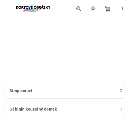
Přejít
na
obsah
Nákupní
Hledat
Přihlášení
košík
Simpsonovi
Gábinin kouzelný domek