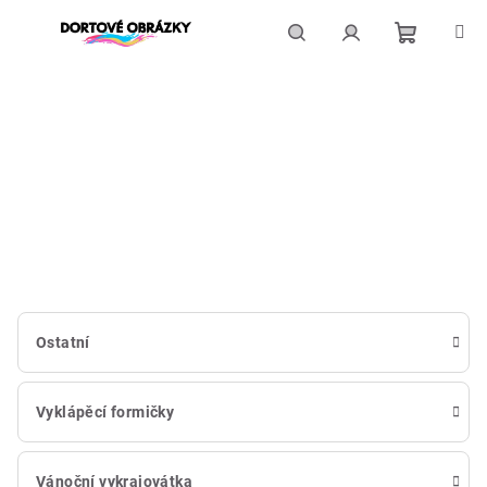
Přejít
na
obsah
Nákupní
Hledat
Přihlášení
košík
Ostatní
Vyklápěcí formičky
Vánoční vykrajovátka