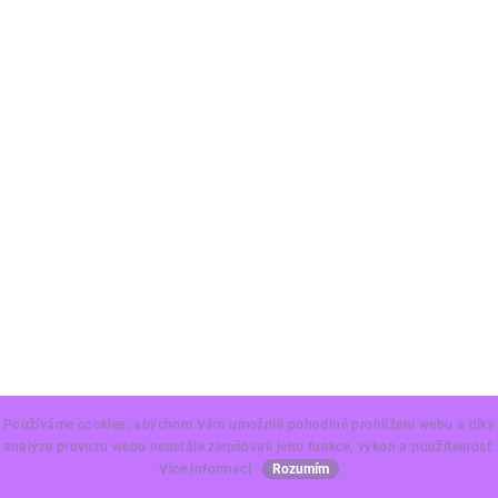
Používáme cookies, abychom Vám umožnili pohodlné prohlížení webu a díky
analýze provozu webu neustále zlepšovali jeho funkce, výkon a použitelnost.
Více informací
Rozumím