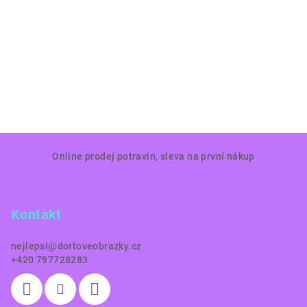
Z
Online prodej potravin, sleva na první nákup
á
p
a
Kontakt
t
í
nejlepsi
@
dortoveobrazky.cz
+420 797728283