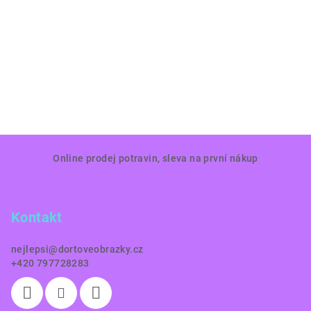
Z
Online prodej potravin, sleva na první nákup
á
p
a
Kontakt
t
í
nejlepsi
@
dortoveobrazky.cz
+420 797728283