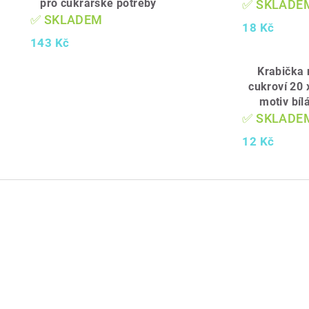
pro cukrářské potřeby
✅ SKLADE
✅ SKLADEM
18 Kč
143 Kč
Krabička 
cukroví 20 
motiv bíl
✅ SKLADE
12 Kč