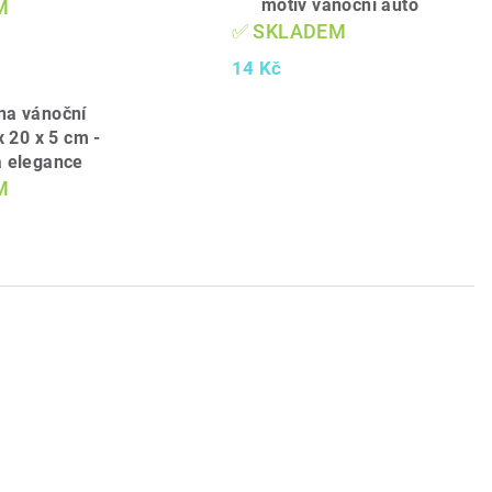
motiv vánoční auto
M
✅ SKLADEM
14 Kč
na vánoční
x 20 x 5 cm -
á elegance
M