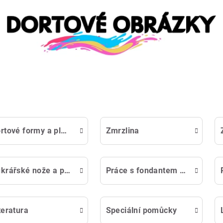
Dortové formy a plechy
Zmrzlina
Cukrářské nože a palety
Práce s fondantem a marcipánem
teratura
Speciální pomůcky