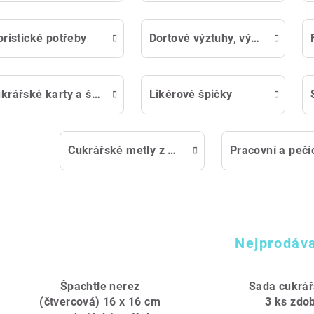
oristické potřeby
Dortové výztuhy, výztuže a sloupky pro zpevnění dortu
Cukrářské karty a špachtle
Likérové špičky
Cukrářské metly z nerezu
Nejprodáva
Špachtle nerez
Sada cukrář
(čtvercová) 16 x 16 cm
3 ks zdob