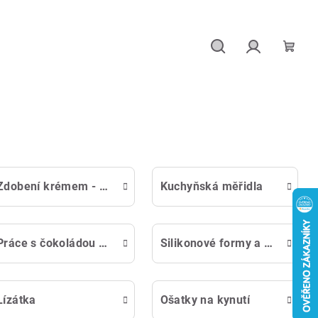
Hledat
Přihlášení
Náku
košík
Zdobení krémem - pomůcky
Kuchyňská měřidla
Práce s čokoládou - formy
Silikonové formy a silikonové náčiní
Lízátka
Ošatky na kynutí