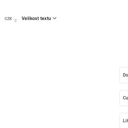
Přejít
na
obsah
Velikost textu
CZK
Li