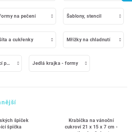
Formy na pečení
Šablony, stencil
Síta a cukřenky
Mřížky na chladnutí
Pracovní a pečící podložky z teflonu a silikonu
Jedlá krajka - formy
nější
ských špiček
Krabička na vánoční
ící špička
cukroví 21 x 15 x 7 cm -